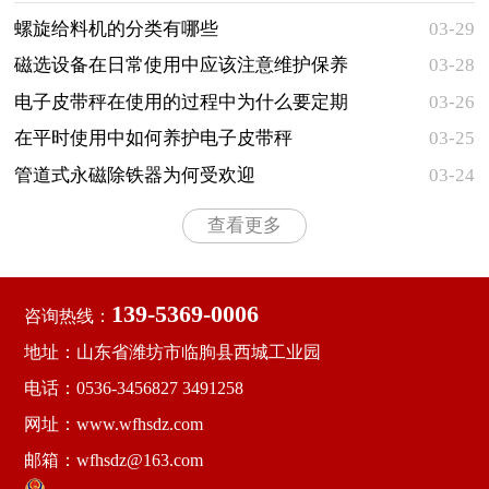
两大类型，主要用于对各种粉状、颗粒状和小块状等松
散物料的水平输送 ...
螺旋给料机的分类有哪些
03-29
​磁选设备在日常使用中应该注意维护保养
03-28
的事项有哪些
电子皮带秤在使用的过程中为什么要定期
03-26
检查
在平时使用中如何养护电子皮带秤
03-25
管道式永磁除铁器为何受欢迎
03-24
查看更多
139-5369-0006
咨询热线：
地址：山东省潍坊市临朐县西城工业园
电话：0536-3456827 3491258
网址：www.wfhsdz.com
邮箱：wfhsdz@163.com