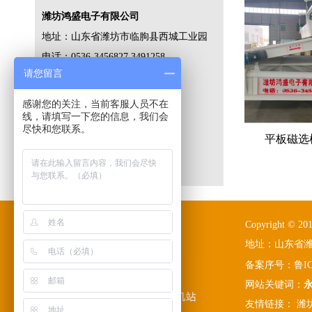
潍坊鸿盛电子有限公司
地址：山东省潍坊市临朐县西城工业园
电话：0536-3456827 3491258
请您留言
传真：0536-3491339
手机：13953690006
感谢您的关注，当前客服人员不在
线，请填写一下您的信息，我们会
网址：www.wfhsdz.com
尽快和您联系。
邮箱：wfhsdz@163.com
平板磁选
Copyright © 201
地址：山东省潍坊市
备案序号：
鲁IC
网站关键词：
友情链接：
潍