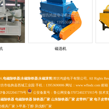
机
磁选机
6,
电磁除铁器
|永磁除铁器|永磁滚筒
|潍坊鸿盛电子有限公司, All Rights Res
临朐县西城工业园 手机：13953690006 网址：www.wfhsdz.com 邮箱：wf
P备2022041779号
公安备案号：
鲁公网安备37072402371915号
技术支
永磁除铁器
电磁除铁器
除铁器厂家
山东除铁器厂家
皮带秤厂家
电子皮带
坊模具厂家
3-甲基-丁醇
异戊醇厂家