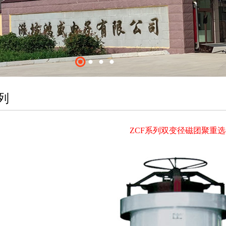
列
ZCF系列双变径磁团聚重选