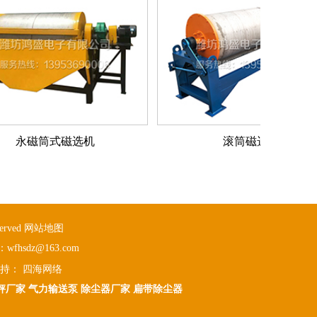
永磁筒式磁选机
滚筒磁选机
erved
网站地图
hsdz@163.com
持：
四海网络
秤厂家
气力输送泵
除尘器厂家
扁带除尘器