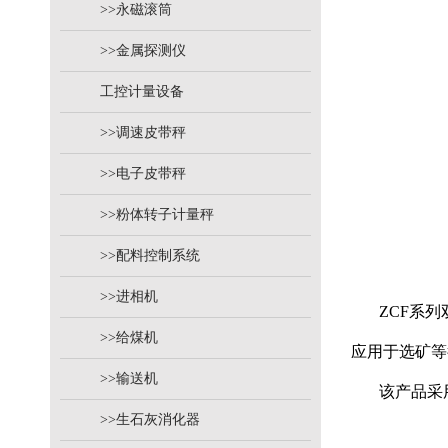
>>永磁滚筒
>>金属探测仪
工控计量设备
>>调速皮带秤
>>电子皮带秤
>>粉体转子计量秤
>>配料控制系统
>>进相机
ZCF系列双
>>给煤机
应用于选矿等
>>输送机
该产品采用
>>生石灰消化器